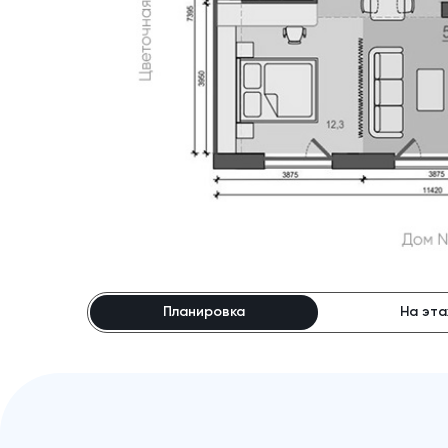
Планировка
На эт