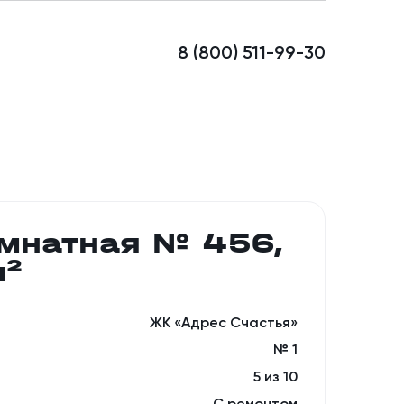
8 (800) 511-99-30
омнатная № 456,
м²
ЖК «Адрес Счастья»
№ 1
5 из 10