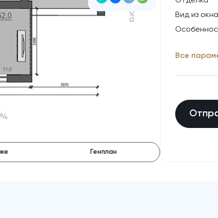
Отделка
Вид из окн
Особеннос
Все пар
Отпра
аже
Генплан