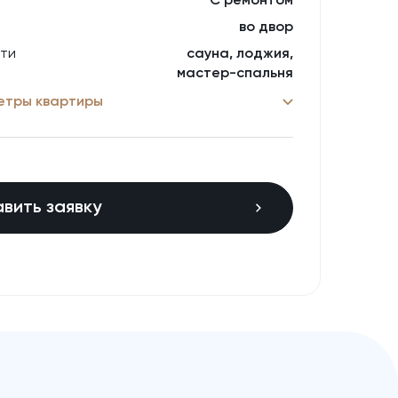
С ремонтом
а
во двор
ти
сауна, лоджия,
мастер⁠-⁠спальня
аметры квартиры
вить заявку