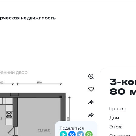
рческая недвижимость
3-к
80 
Проект
Дом
Этаж
Поделиться