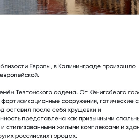
 близости Европы, в Калининграде произошло
 европейской.
емён Тевтонского ордена. От Кёнигсберга го
, фортификационные сооружения, готические 
д оставил после себя хрущёвки и
енность представлена как привычными спальн
 и стилизованными жилыми комплексами и зда
ругих российских городах.