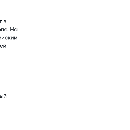
т в
пе. На
ийским
ией
ный