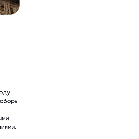
роду
соборы
ыми
ниями.