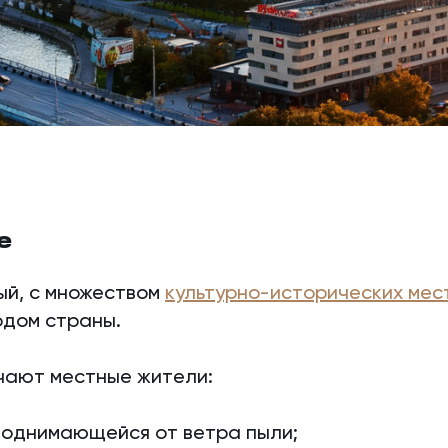
е
ый, с множеством
культурно-исторических мес
одом страны.
чают местные жители:
поднимающейся от ветра пыли;