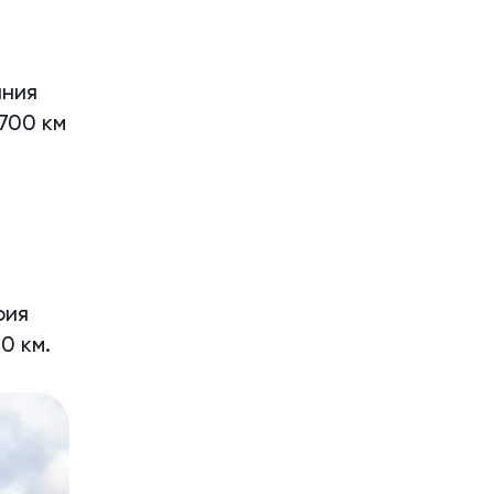
яния
700 км
рия
0 км.