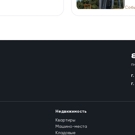
Собы
п
г
г
Недвижимость
Квартиры
Машино-места
Кладовые