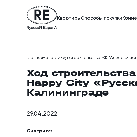
Квартиры
Способы покупки
Комме
Главная
Новости
Ход строительства ЖК "Адрес счасть
Ход строительств
Happy City «Русс
Калининграде
29.04.2022
Смотрите: