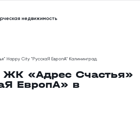
рческая недвижимость
я" Happy City "РусскаЯ ЕвропА" Калининград.
а ЖК «Адрес Счастья»
каЯ ЕвропА» в