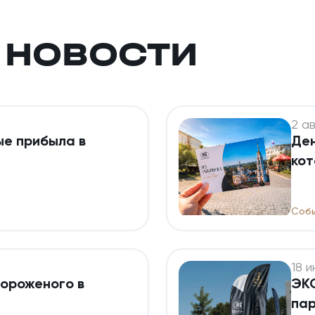
 НОВОСТИ
2 ав
ые прибыла в
Ден
кот
тра
Собы
18 и
мороженого в
ЭКО
пар