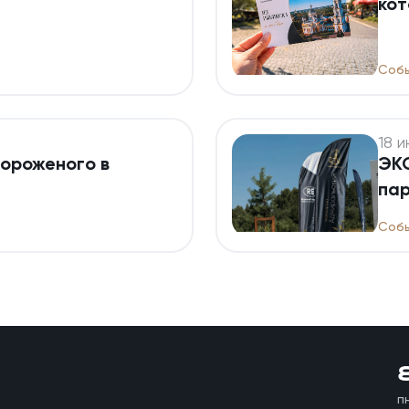
кот
тра
Собы
18 и
мороженого в
ЭКО
пар
Собы
п